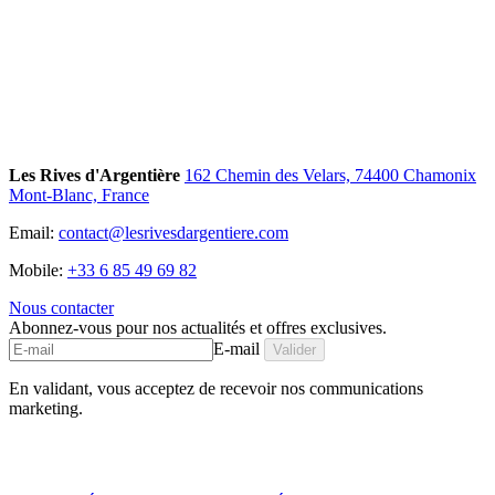
environnement propice à la concentration, à la créativité et à la
cohésion, loin de l'agitation, au pied des Grands Montets.
En savoir plus
Les Rives d'Argentière
162 Chemin des Velars, 74400 Chamonix
Mont-Blanc, France
9.6
(
5
avis Trip.com
)
Email:
contact@lesrivesdargentiere.com
Mobile:
+33 6 85 49 69 82
Nous contacter
Abonnez-vous pour nos actualités et offres exclusives.
E-mail
Valider
En validant, vous acceptez de recevoir nos communications
marketing.