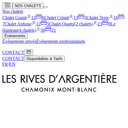
NOS CHALETS
Nos chalets
Chalet Granit
12
6
Chalet Cristal
13
5
Chalet Terre
16
7
Chalet Ardoise
12
5
Chalet Quartz
(2 chalets)
23
9
Le
Hameau
(4 chalets)
50
21
Événements
Événements privés
Événements professionnels
CONTACT
CONTACT
Disponibilités & Tarifs
FR
/
EN