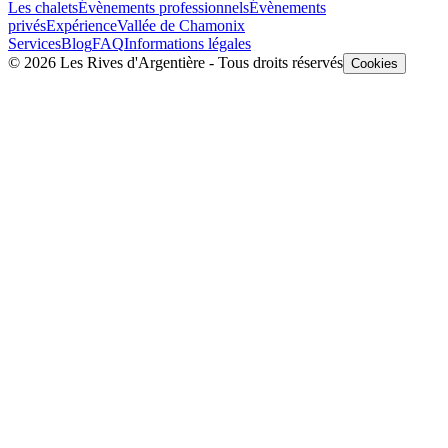
Les chalets
Évènements professionnels
Évènements
privés
Expérience
Vallée de Chamonix
Services
Blog
FAQ
Informations légales
© 2026
Les Rives d'Argentière
-
Tous droits réservés
Cookies