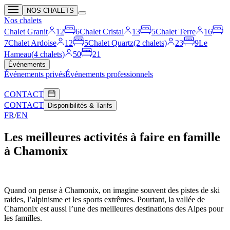
NOS CHALETS
Nos chalets
Chalet Granit
12
6
Chalet Cristal
13
5
Chalet Terre
16
7
Chalet Ardoise
12
5
Chalet Quartz
(2 chalets)
23
9
Le
Hameau
(4 chalets)
50
21
Événements
Événements privés
Événements professionnels
CONTACT
CONTACT
Disponibilités & Tarifs
FR
/
EN
Les meilleures activités à faire en famille
à Chamonix
Quand on pense à Chamonix, on imagine souvent des pistes de ski
raides, l’alpinisme et les sports extrêmes. Pourtant, la vallée de
Chamonix est aussi l’une des meilleures destinations des Alpes pour
les familles.